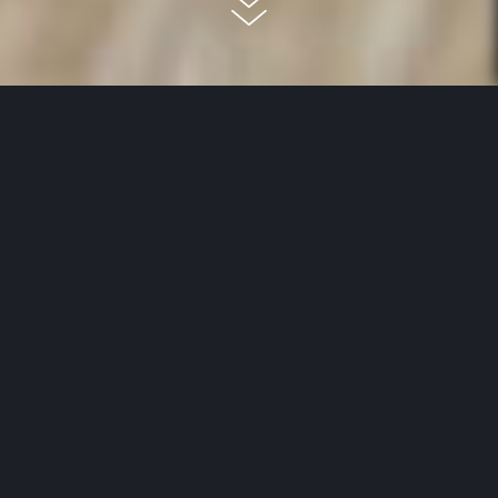
Le sol stratifié est un revêtement de sol facile à vivre,
avec un très bon rapport qualité/prix, qui requiert peu
d’attention et avec lequel vous garderez un sol beau et
résistant durant de longues années – c’est garanti !
Depuis de nombreuses années, le stratifié est l’un des
revêtements de sol les plus populaires. Rien d’étonnant
au vu de la très bonne réputation dont le sol stratifié jouit
aussi bien en matière de robustesse que d’attractivité
pour les surfaces.
Le stratifié, c’est quoi au juste ?